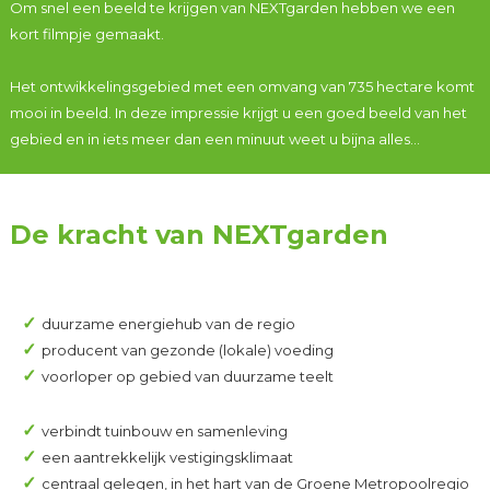
Om snel een beeld te krijgen van NEXTgarden hebben we een
kort filmpje gemaakt.
Het ontwikkelingsgebied met een omvang van 735 hectare komt
mooi in beeld. In deze impressie krijgt u een goed beeld van het
gebied en in iets meer dan een minuut weet u bijna alles…
De kracht van NEXTgarden
duurzame energiehub van de regio
producent van gezonde (lokale) voeding
voorloper op gebied van duurzame teelt
verbindt tuinbouw en samenleving
een aantrekkelijk vestigingsklimaat
centraal gelegen, in het hart van de Groene Metropoolregio