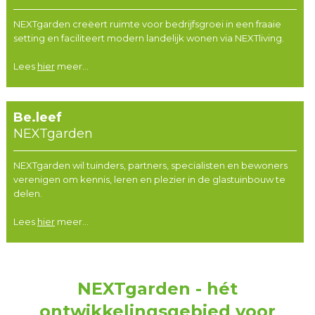
NEXTgarden creëert ruimte voor bedrijfsgroei in een fraaie
setting en faciliteert modern landelijk wonen via NEXTliving.
Lees
hier
meer...
Be.leef
NEXTgarden
NEXTgarden wil tuinders, partners, specialisten en bewoners
verenigen om kennis, leren en plezier in de glastuinbouw te
delen.
Lees
hier
meer...
NEXTgarden - hét
ontwikkelingsgebied voor